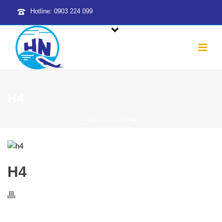
Hotline: 0903 224 099
H4
HOME
/
LOGO
/ H4
H4