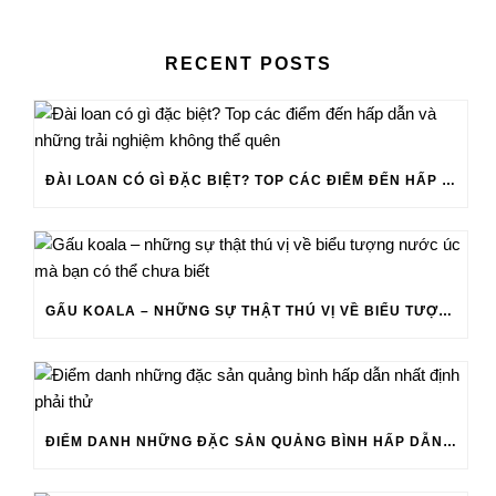
RECENT POSTS
ĐÀI LOAN CÓ GÌ ĐẶC BIỆT? TOP CÁC ĐIỂM ĐẾN HẤP DẪN VÀ NHỮNG TRẢI NGHIỆM KHÔNG THỂ QUÊN
GẤU KOALA – NHỮNG SỰ THẬT THÚ VỊ VỀ BIỂU TƯỢNG NƯỚC ÚC MÀ BẠN CÓ THỂ CHƯA BIẾT
ĐIỂM DANH NHỮNG ĐẶC SẢN QUẢNG BÌNH HẤP DẪN NHẤT ĐỊNH PHẢI THỬ